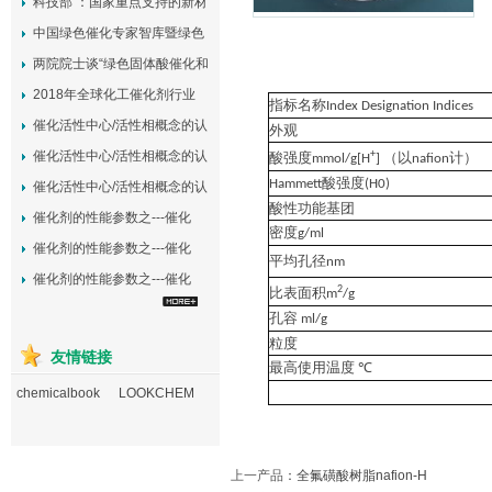
科技部 ：国家重点支持的新材
料...
中国绿色催化专家智库暨绿色
催化...
两院院士谈“绿色固体酸催化和
可...
2018年全球化工催化剂行业
指标名称
Index Designation Indices
发...
催化活性中心/活性相概念的认
外观
知...
催化活性中心/活性相概念的认
+
酸强度
（以
计）
mmol/g[H
]
nafion
知...
酸强度
Hammett
(H0)
催化活性中心/活性相概念的认
酸性功能基团
知...
催化剂的性能参数之---催化
密度
g/ml
活...
催化剂的性能参数之---催化
平均孔径
nm
稳...
催化剂的性能参数之---催化
2
比表面积
m
/g
选...
孔容
ml/g
粒度
友情链接
最高使用温度
℃
chemicalbook
LOOKCHEM
上一产品
：
全氟磺酸树脂nafion-H